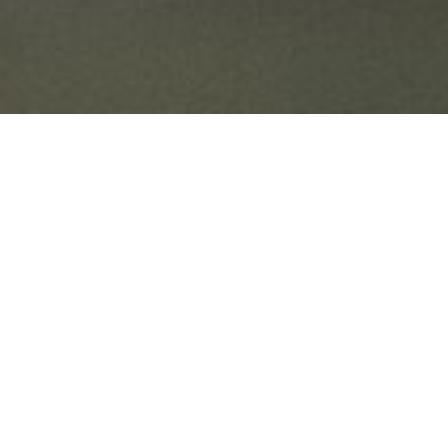
ANQUE
UD
?
 coopérative régionale,
oriquement implanté à
 Pyrénées à la vallée du Rhône,