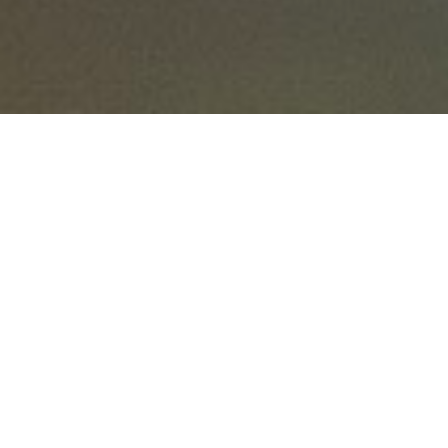
QU’EST-CE QUE
B
POPULAIRE DU S
La
Banque Populaire du Sud
(BPS) est une banque
membre du groupe BPCE, dont le siège social est hist
Perpignan
. Elle rayonne sur sept départements, des