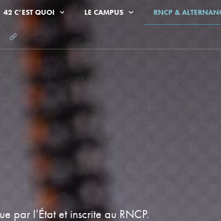
42 C’EST QUOI
LE CAMPUS
RNCP & ALTERNAN
e par l’État et inscrite au RNCP.